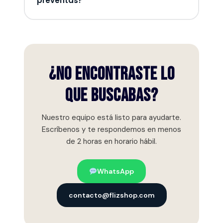
preventas?
natural por uso normal, mal uso,
intervenciones de terceros o daños por
Sí, ocasionalmente lanzamos preventas y
accidentes.
colecciones limitadas. Síguenos en nuestras
redes sociales y suscríbete al newsletter
para ser el primero en enterarte de los
¿No encontraste lo
lanzamientos exclusivos.
que buscabas?
Nuestro equipo está listo para ayudarte.
Escríbenos y te respondemos en menos
de 2 horas en horario hábil.
WhatsApp
contacto@flizshop.com