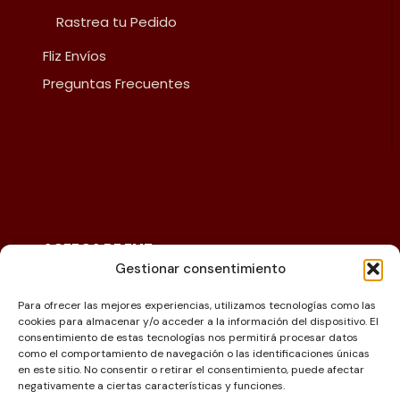
Rastrea tu Pedido
Fliz Envíos
Preguntas Frecuentes
ACERCA DE FLIZ
Gestionar consentimiento
Política de reembolsos y devoluciones
Política de privacidad
Para ofrecer las mejores experiencias, utilizamos tecnologías como las
cookies para almacenar y/o acceder a la información del dispositivo. El
Términos y Condiciones
consentimiento de estas tecnologías nos permitirá procesar datos
como el comportamiento de navegación o las identificaciones únicas
Aviso de Cumplimiento Legal
en este sitio. No consentir o retirar el consentimiento, puede afectar
negativamente a ciertas características y funciones.
Política de Cookies