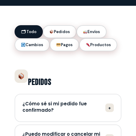
🗂 Todo
Pedidos
Envíos
Cambios
Pagos
Productos
Pedidos
¿Cómo sé si mi pedido fue
+
confirmado?
Recibirás un correo de confirmación a la
dirección que registraste durante la compra.
¿Puedo modificar o cancelar mi