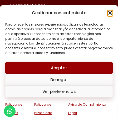
Rastrea tu Pedido
Gestionar consentimiento
Fliz Envíos
Preguntas Frecuentes
Para ofrecer las mejores experiencias, utilizamos tecnologías
como las cookies para almacenar y/o acceder a la información
del dispositivo. El consentimiento de estas tecnologías nos
ACERCA DE FLIZ
permitirá procesar datos como el comportamiento de
navegación o las identificaciones únicas en este sitio. No
Política de reembolsos y devoluciones
consentir o retirar el consentimiento, puede afectar negativamente
a ciertas características y funciones.
Política de privacidad
Términos y Condiciones
Aceptar
Aviso de Cumplimiento Legal
Denegar
Política de Cookies
Tratamiento de Datos Personales
Ver preferencias
Política de
Política de
Aviso de Cumplimiento
Cookies
privacidad
Legal
© 2026 Fliz Shop | Sneakers y Tennis Deportivos Multimarca