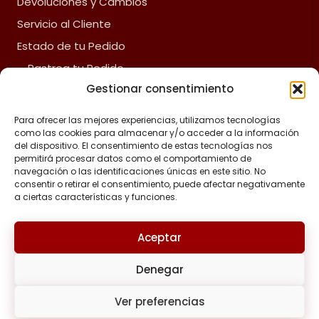
Devoluciones y Cambios
Servicio al Cliente
Estado de tu Pedido
Rastrea tu Pedido
Gestionar consentimiento
Fliz Envíos
Preguntas Frecuentes
Para ofrecer las mejores experiencias, utilizamos tecnologías
como las cookies para almacenar y/o acceder a la información
del dispositivo. El consentimiento de estas tecnologías nos
ACERCA DE FLIZ
permitirá procesar datos como el comportamiento de
navegación o las identificaciones únicas en este sitio. No
Política de reembolsos y devoluciones
consentir o retirar el consentimiento, puede afectar negativamente
a ciertas características y funciones.
Política de privacidad
Términos y Condiciones
Aceptar
Aviso de Cumplimiento Legal
Denegar
Política de Cookies
Tratamiento de Datos Personales
Ver preferencias