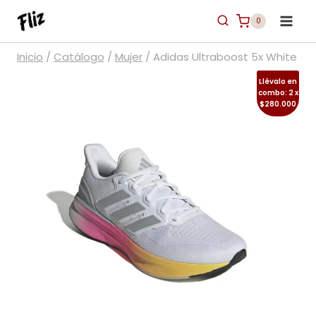
Saltar
0
al
contenido
Inicio
/
Catálogo
/
Mujer
/
Adidas Ultraboost 5x White
Llévalo en
combo: 2 x
$280.000