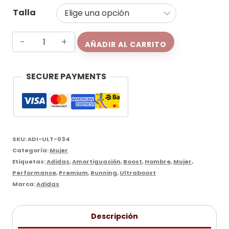
Talla
Adidas
AÑADIR AL CARRITO
Ultraboost
5x
SECURE PAYMENTS
White
cantidad
SKU:
ADI-ULT-034
Categoría:
Mujer
Etiquetas:
Adidas
,
Amortiguación
,
Boost
,
Hombre
,
Mujer
,
Performance
,
Premium
,
Running
,
Ultraboost
Marca:
Adidas
Descripción