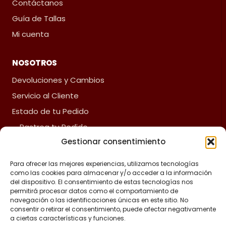
Contáctanos
Guía de Tallas
Mi cuenta
NOSOTROS
Devoluciones y Cambios
Servicio al Cliente
Estado de tu Pedido
Rastrea tu Pedido
Gestionar consentimiento
Fliz Envíos
Preguntas Frecuentes
Para ofrecer las mejores experiencias, utilizamos tecnologías
como las cookies para almacenar y/o acceder a la información
del dispositivo. El consentimiento de estas tecnologías nos
ACERCA DE FLIZ
permitirá procesar datos como el comportamiento de
navegación o las identificaciones únicas en este sitio. No
Política de reembolsos y devoluciones
consentir o retirar el consentimiento, puede afectar negativamente
a ciertas características y funciones.
Política de privacidad