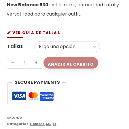
New Balance 530:
estilo retro, comodidad total y
versatilidad para cualquier outfit.
📏 VER GUÍA DE TALLAS
Tallas
New
AÑADIR AL CARRITO
Balance
530
SECURE PAYMENTS
cantidad
SKU:
N/D
Categorías:
Hombre
,
Mujer