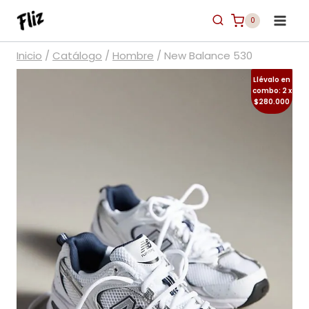
Saltar
0
al
contenido
Inicio
/
Catálogo
/
Hombre
/
New Balance 530
Llévalo en
combo: 2 x
$280.000