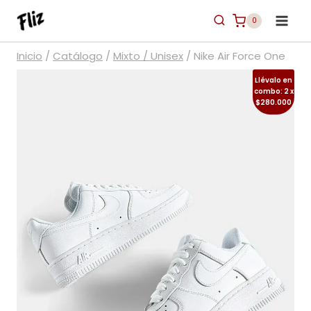
Saltar
0
al
contenido
Inicio
/
Catálogo
/
Mixto / Unisex
/
Nike Air Force One
Llévalo en
combo: 2 x
$280.000