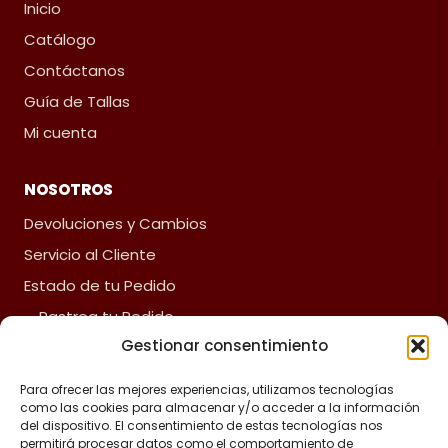
Inicio
Catálogo
Contáctanos
Guía de Tallas
Mi cuenta
NOSOTROS
Devoluciones y Cambios
Servicio al Cliente
Estado de tu Pedido
Rastrea tu Pedido
Gestionar consentimiento
Fliz Envíos
Preguntas Frecuentes
Para ofrecer las mejores experiencias, utilizamos tecnologías
como las cookies para almacenar y/o acceder a la información
del dispositivo. El consentimiento de estas tecnologías nos
ACERCA DE FLIZ
permitirá procesar datos como el comportamiento de