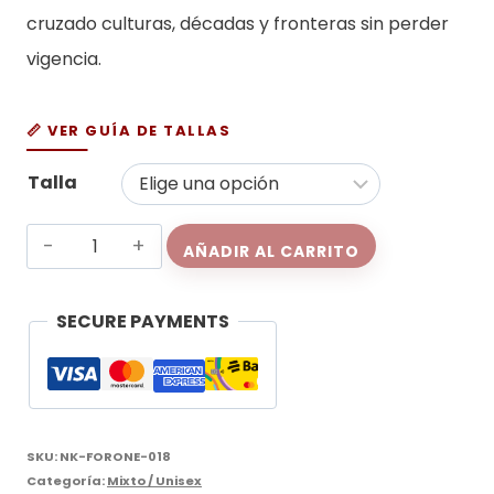
cruzado culturas, décadas y fronteras sin perder
vigencia.
📏 VER GUÍA DE TALLAS
Talla
Nike
AÑADIR AL CARRITO
Air
Force
SECURE PAYMENTS
One
cantidad
SKU:
NK-FORONE-018
Categoría:
Mixto / Unisex