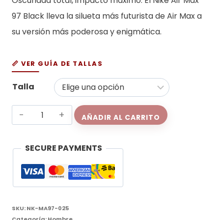
Oscuridad total, impacto máximo. El Nike Air Max
97 Black lleva la silueta más futurista de Air Max a
su versión más poderosa y enigmática.
📏 VER GUÍA DE TALLAS
Talla
Nike
AÑADIR AL CARRITO
Air
Max
SECURE PAYMENTS
97
Black
cantidad
SKU:
NK-MA97-025
Categoría:
Hombre