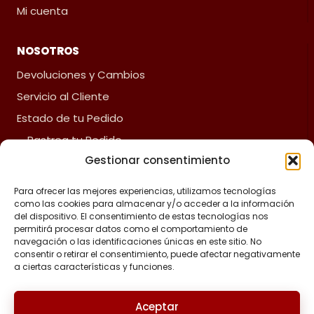
Mi cuenta
NOSOTROS
Devoluciones y Cambios
Servicio al Cliente
Estado de tu Pedido
Rastrea tu Pedido
Gestionar consentimiento
Fliz Envíos
Preguntas Frecuentes
Para ofrecer las mejores experiencias, utilizamos tecnologías
como las cookies para almacenar y/o acceder a la información
del dispositivo. El consentimiento de estas tecnologías nos
ACERCA DE FLIZ
permitirá procesar datos como el comportamiento de
navegación o las identificaciones únicas en este sitio. No
Política de reembolsos y devoluciones
consentir o retirar el consentimiento, puede afectar negativamente
a ciertas características y funciones.
Política de privacidad
Términos y Condiciones
Aceptar