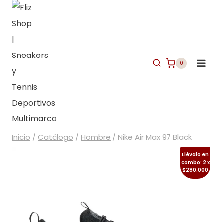
Saltar
al
contenido
0
Inicio
/
Catálogo
/
Hombre
/
Nike Air Max 97 Black
Llévalo en
combo: 2 x
$280.000