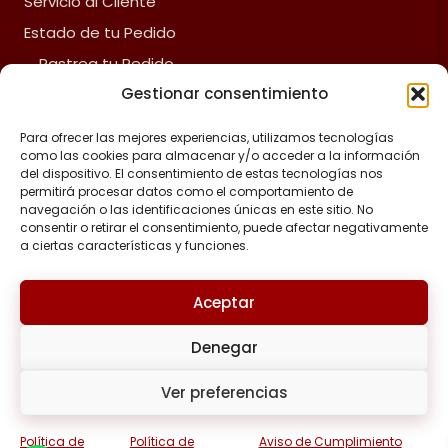
Servicio al Cliente
Estado de tu Pedido
Rastrea tu Pedido
Gestionar consentimiento
Fliz Envíos
Preguntas Frecuentes
Para ofrecer las mejores experiencias, utilizamos tecnologías
como las cookies para almacenar y/o acceder a la información
del dispositivo. El consentimiento de estas tecnologías nos
ACERCA DE FLIZ
permitirá procesar datos como el comportamiento de
navegación o las identificaciones únicas en este sitio. No
Política de reembolsos y devoluciones
consentir o retirar el consentimiento, puede afectar negativamente
a ciertas características y funciones.
Política de privacidad
Términos y Condiciones
Aceptar
Aviso de Cumplimiento Legal
Denegar
Política de Cookies
Tratamiento de Datos Personales
Ver preferencias
Política de
Política de
Aviso de Cumplimiento