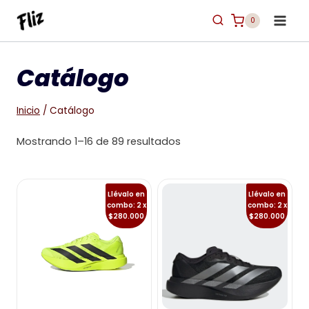
Saltar
0
al
contenido
Catálogo
Inicio
/
Catálogo
Mostrando 1–16 de 89 resultados
Llévalo en
Llévalo en
combo: 2 x
combo: 2 x
$280.000
$280.000