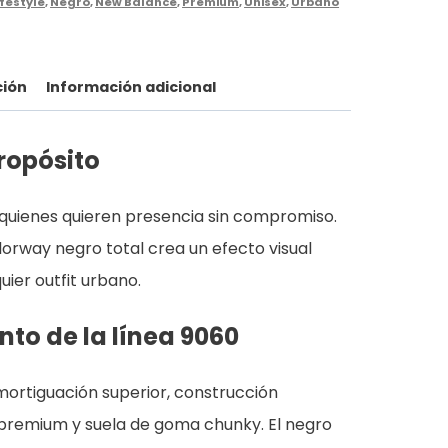
ifestyle
,
Negro
,
New Balance
,
Premium
,
Unisex
,
Urbano
ción
Información adicional
ropósito
 quienes quieren presencia sin compromiso.
olorway negro total crea un efecto visual
ier outfit urbano.
to de la línea 9060
ortiguación superior, construcción
premium y suela de goma chunky. El negro