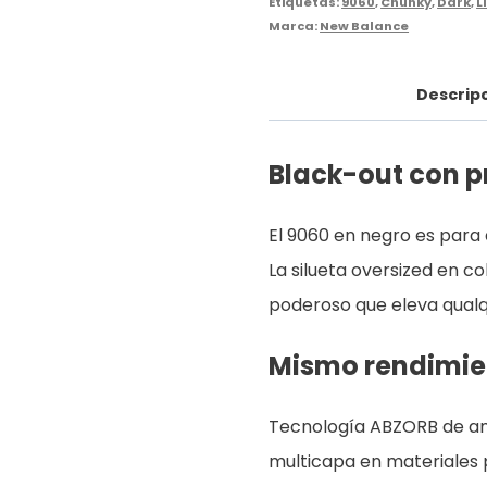
Etiquetas:
9060
,
Chunky
,
Dark
,
L
Marca:
New Balance
Descrip
Black-out con p
El 9060 en negro es para
La silueta oversized en c
poderoso que eleva qualqu
Mismo rendimien
Tecnología ABZORB de am
multicapa en materiales 