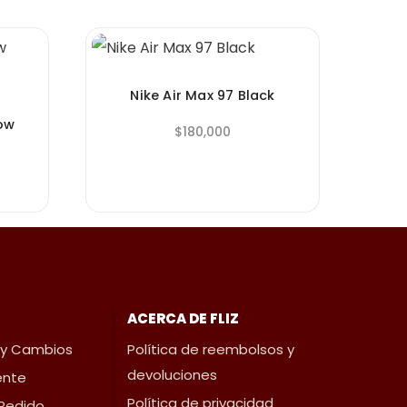
Nike Air Max 97 Black
Low
$
180,000
ACERCA DE FLIZ
 y Cambios
Política de reembolsos y
devoluciones
iente
Política de privacidad
 Pedido