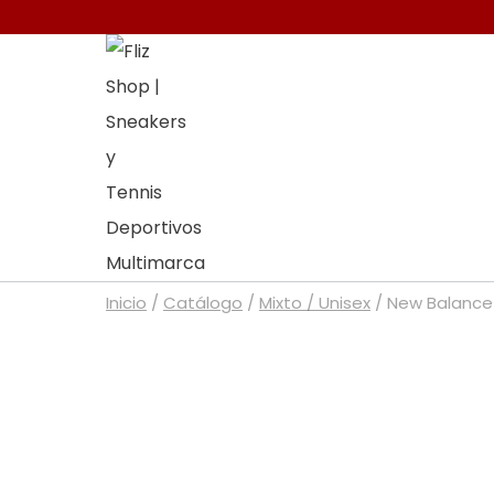
Saltar
al
contenido
Inicio
/
Catálogo
/
Mixto / Unisex
/
New Balance