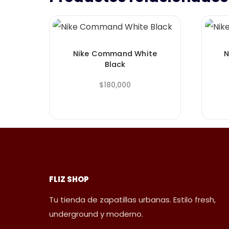
Nike Command White
N
Black
$
180,000
FLIZ SHOP
Tu tienda de zapatillas urbanas. Estilo fresh,
underground y moderno.