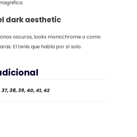
magnifica.
l dark aesthetic
n tonos oscuros, looks monochrome o como
as. El tenis que habla por sí solo.
adicional
 37, 38, 39, 40, 41, 42