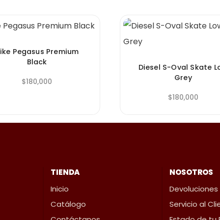
ike Pegasus Premium
Black
Diesel S-Oval Skate 
Grey
$
180,000
$
180,000
TIENDA
NOSOTROS
Inicio
Devoluciones
Catálogo
Servicio al Cl
Contáctanos
Estado de tu