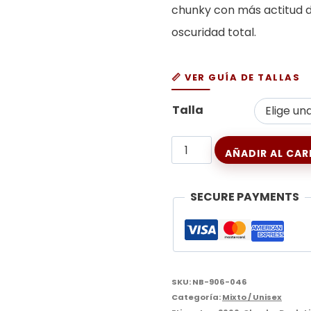
chunky con más actitud d
oscuridad total.
📏 VER GUÍA DE TALLAS
Talla
New
AÑADIR AL CAR
Balance
9060
SECURE PAYMENTS
Black
cantidad
SKU:
NB-906-046
Categoría:
Mixto / Unisex