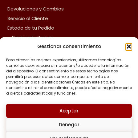
Devoluciones y Cambios
Servicio al Cliente
Estado de tu Pedido
Rastrea tu Pedido
Gestionar consentimiento
Fliz Envíos
Preguntas Frecuentes
Para ofrecer las mejores experiencias, utilizamos tecnologías
como las cookies para almacenar y/o acceder a la información
del dispositivo. El consentimiento de estas tecnologías nos
ACERCA DE FLIZ
permitirá procesar datos como el comportamiento de
navegación o las identificaciones únicas en este sitio. No
Política de reembolsos y devoluciones
consentir o retirar el consentimiento, puede afectar negativamente
a ciertas características y funciones.
Política de privacidad
Términos y Condiciones
Aceptar
Aviso de Cumplimiento Legal
Denegar
Política de Cookies
Tratamiento de Datos Personales