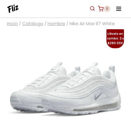
Saltar
0
al
contenido
Inicio
/
Catálogo
/
Hombre
/
Nike Air Max 97 White
Llévalo en
combo: 2 x
$280.000