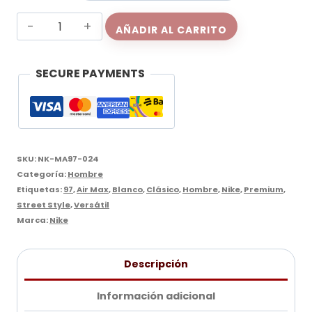
Nike
AÑADIR AL CARRITO
Air
Max
SECURE PAYMENTS
97
White
cantidad
SKU:
NK-MA97-024
Categoría:
Hombre
Etiquetas:
97
,
Air Max
,
Blanco
,
Clásico
,
Hombre
,
Nike
,
Premium
,
Street Style
,
Versátil
Marca:
Nike
Descripción
Información adicional