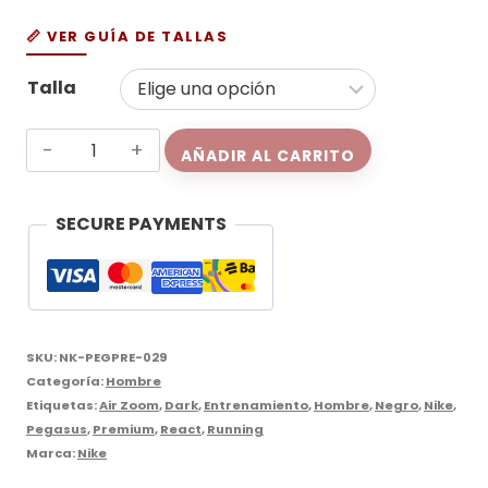
📏 VER GUÍA DE TALLAS
Talla
Nike
AÑADIR AL CARRITO
Pegasus
Premium
SECURE PAYMENTS
Black
cantidad
SKU:
NK-PEGPRE-029
Categoría:
Hombre
Etiquetas:
Air Zoom
,
Dark
,
Entrenamiento
,
Hombre
,
Negro
,
Nike
,
Pegasus
,
Premium
,
React
,
Running
Marca:
Nike