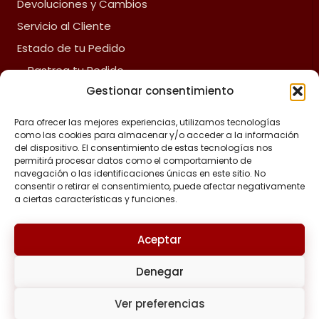
Devoluciones y Cambios
Servicio al Cliente
Estado de tu Pedido
Rastrea tu Pedido
Gestionar consentimiento
Fliz Envíos
Preguntas Frecuentes
Para ofrecer las mejores experiencias, utilizamos tecnologías
como las cookies para almacenar y/o acceder a la información
del dispositivo. El consentimiento de estas tecnologías nos
ACERCA DE FLIZ
permitirá procesar datos como el comportamiento de
navegación o las identificaciones únicas en este sitio. No
Política de reembolsos y devoluciones
consentir o retirar el consentimiento, puede afectar negativamente
a ciertas características y funciones.
Política de privacidad
Términos y Condiciones
Aceptar
Aviso de Cumplimiento Legal
Denegar
Política de Cookies
Tratamiento de Datos Personales
Ver preferencias